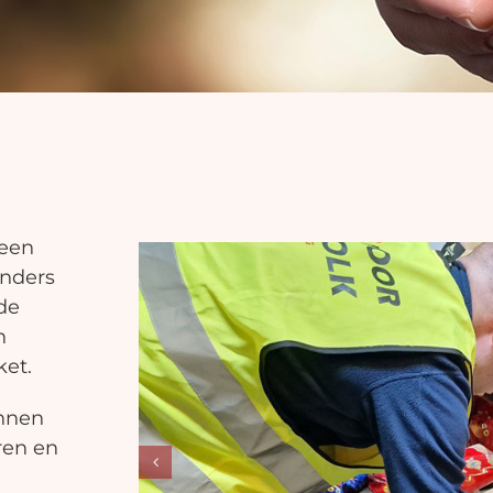
 een
anders
de
n
ket.
unnen
ren en