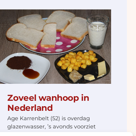
Zoveel wanhoop in
Nederland
Age Karrenbelt (52) is overdag
glazenwasser, ’s avonds voorziet
hij tientallen arme mensen in zijn