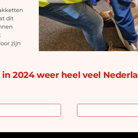
akketten
t dit
innen
t
oor zijn
in 2024 weer heel veel Nederl